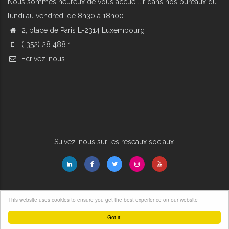
Nous sommes heureux de vous accueillir dans nos bureaux du
lundi au vendredi de 8h30 à 18h00.
2, place de Paris L-2314 Luxembourg
(+352) 28 488 1
Ecrivez-nous
Suivez-nous sur les réseaux sociaux.
This website uses cookies to ensure you get the best experience on our website
© Copyright 2025. All Rights Reserved.
Website by kosmo.lu
Got it!