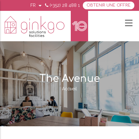
Aller
FR
(+352) 28 488 1
OBTENIR UNE OFFRE
Lister les actions supplémentaires
MENU
au
SECOND
TOP
contenu
MOBILE
principal
The Avenue
Accueil
Fil
d'Ariane