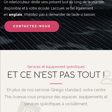
Un interlocuteur dédié sera présent tout au long de la journée,
disponible et à votre écoute. L’accueil se fait également
en
anglais
, n’hésitez pas à demander de l’aide si besoin.
CONTACTEZ-NOUS
Services et équipement spécifiques
ET CE N'EST PAS TOUT !
En plus de nos services Ginkgo standard, notre centre
The Avenue vous propose des espaces, équipements et
services spécifiques à ce bâtiment: