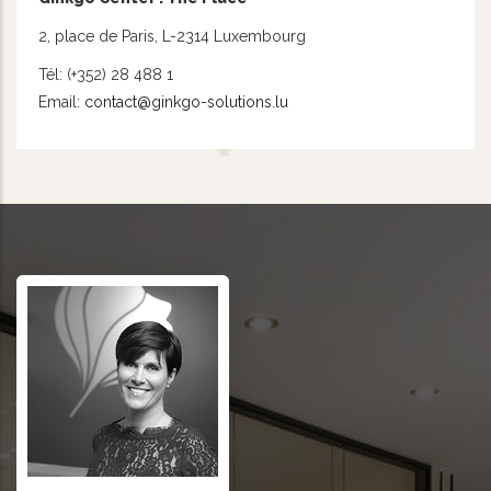
2, place de Paris, L-2314 Luxembourg
Tél: (+352) 28 488 1
Email:
contact@ginkgo-solutions.lu